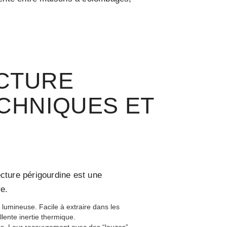
CTURE
ECHNIQUES ET
tecture périgourdine est une
re.
 lumineuse. Facile à extraire dans les
lente inertie thermique.
ies. Leur recouvrement avec des “lauzes”