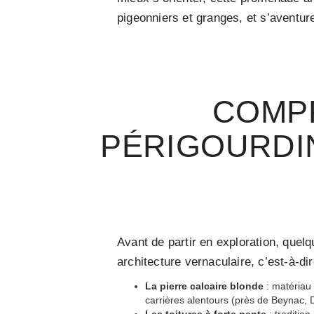
pigeonniers et granges, et s’aventu
COMP
PÉRIGOURDIN
Avant de partir en exploration, quelq
architecture vernaculaire, c’est-à-dir
La pierre calcaire blonde
: matériau 
carrières alentours (près de Beynac, 
Les toitures à forte pente
: traditio