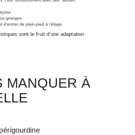
açons.
aux granges.
 et d’entrer de plain-pied à l’étage.
istiques sont le fruit d’une adaptation
S MANQUER À
ELLE
périgourdine