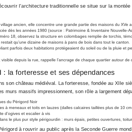
couvrir l’architecture traditionnelle se situe sur la montée 
 village ancien, elle concentre une grande partie des maisons du XVe au
cée dès les années 1980 (source : Patrimoine & Inventaire Nouvelle-Aq
méro 18, observez la structure en colombages remplie de torchis, témo
ne restait qu’une dizaine de maisons à pans de bois dans tout le canton.
liant parfois deux habitations protégeaient du soleil ou de la pluie et 
t visible depuis la rue, rappelle l’ancrage de chaque quartier autour de 
 : la forteresse et ses dépendances
s son château médiéval. La forteresse, fondée au XIIe siè
s murs massifs impressionnent, son rôle a largement dépas
ues du Périgord Noir
es à meneaux et toits en lauzes (dalles calcaires taillées plus de 10 cm
e d’ogives et escalier à vis
s le plus pur style périgourdin : murs épais, petites ouvertures, toit
Périgord à rouvrir au public après la Seconde Guerre mond