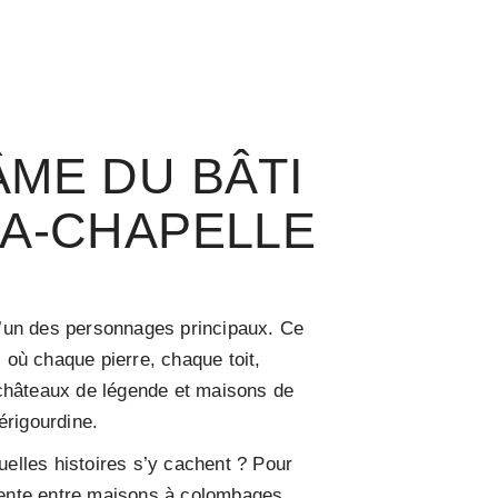
ÂME DU BÂTI
LA-CHAPELLE
 l’un des personnages principaux. Ce
s où chaque pierre, chaque toit,
tre châteaux de légende et maisons de
érigourdine.
uelles histoires s’y cachent ? Pour
pente entre maisons à colombages,