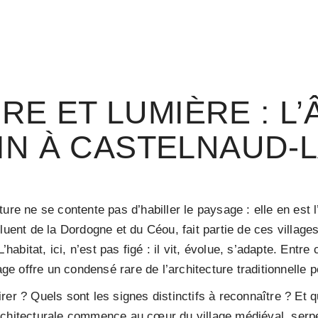
RE ET LUMIÈRE : L’
N À CASTELNAUD-
ture ne se contente pas d’habiller le paysage : elle en est
luent de la Dordogne et du Céou, fait partie de ces village
L’habitat, ici, n’est pas figé : il vit, évolue, s’adapte. En
age offre un condensé rare de l’architecture traditionnelle p
er ? Quels sont les signes distinctifs à reconnaître ? Et q
architecturale commence au cœur du village médiéval, ser