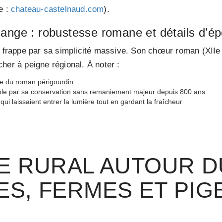
e :
chateau-castelnaud.com
).
hange : robustesse romane et détails d’é
e frappe par sa simplicité massive. Son chœur roman (XIIe
her à peigne régional. À noter :
que du roman périgourdin
ble par sa conservation sans remaniement majeur depuis 800 ans
ui laissaient entrer la lumière tout en gardant la fraîcheur
E RURAL AUTOUR DU
ES, FERMES ET PIG