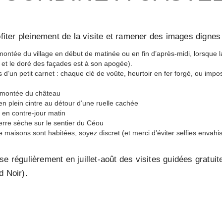
er pleinement de la visite et ramener des images dignes d’
montée du village en début de matinée ou en fin d’après-midi, lorsque l
e et le doré des façades est à son apogée).
d’un petit carnet : chaque clé de voûte, heurtoir en fer forgé, ou impos
a montée du château
n plein cintre au détour d’une ruelle cachée
 en contre-jour matin
erre sèche sur le sentier du Céou
maisons sont habitées, soyez discret (et merci d’éviter selfies envahi
e régulièrement en juillet-août des visites guidées gratuit
d Noir).