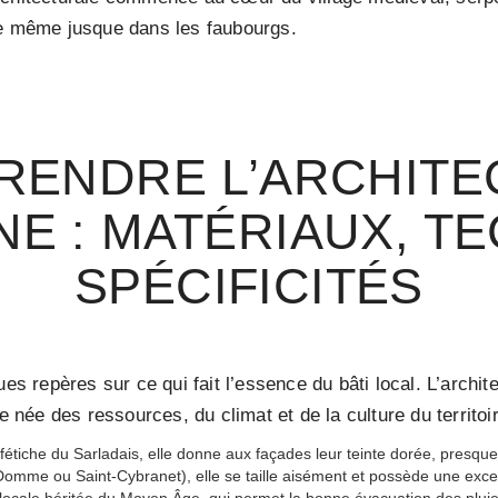
re même jusque dans les faubourgs.
RENDRE L’ARCHITE
E : MATÉRIAUX, T
SPÉCIFICITÉS
ues repères sur ce qui fait l’essence du bâti local. L’archi
e née des ressources, du climat et de la culture du territoi
fétiche du Sarladais, elle donne aux façades leur teinte dorée, presque
Domme ou Saint-Cybranet), elle se taille aisément et possède une excel
n locale héritée du Moyen Âge, qui permet la bonne évacuation des plu