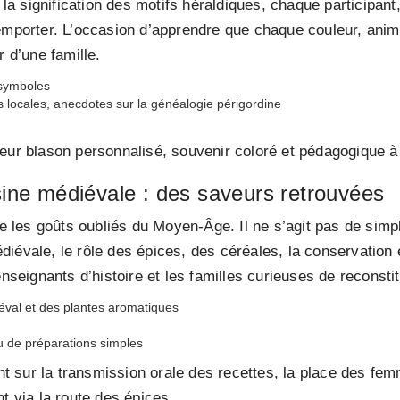
t la signification des motifs héraldiques, chaque participan
 emporter. L’occasion d’apprendre que chaque couleur, anim
r d’une famille.
 symboles
s locales, anecdotes sur la généalogie périgordine
eur blason personnalisé, souvenir coloré et pédagogique à 
isine médiévale : des saveurs retrouvées
ène les goûts oubliés du Moyen-Âge. Il ne s’agit pas de sim
iévale, le rôle des épices, des céréales, la conservation 
enseignants d’histoire et les familles curieuses de reconstit
éval et des plantes aromatiques
u de préparations simples
ent sur la transmission orale des recettes, la place des fem
t via la route des épices.