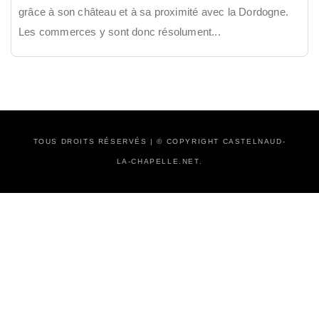
grâce à son château et à sa proximité avec la Dordogne.
Les commerces y sont donc résolument...
TOUS DROITS RÉSERVÉS | © COPYRIGHT CASTELNAUD-
LA-CHAPELLE.NET.