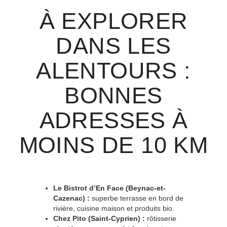
À EXPLORER
DANS LES
ALENTOURS :
BONNES
ADRESSES À
MOINS DE 10 KM
Le Bistrot d’En Face (Beynac-et-
Cazenac) :
superbe terrasse en bord de
rivière, cuisine maison et produits bio.
Chez Pito (Saint-Cyprien) :
rôtisserie