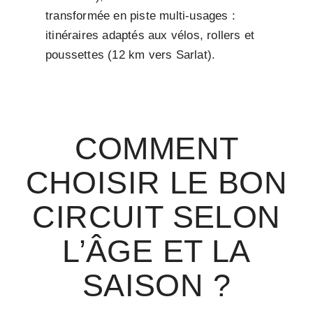
transformée en piste multi-usages :
itinéraires adaptés aux vélos, rollers et
poussettes (12 km vers Sarlat).
COMMENT
CHOISIR LE BON
CIRCUIT SELON
L’ÂGE ET LA
SAISON ?