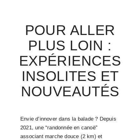
POUR ALLER
PLUS LOIN :
EXPÉRIENCES
INSOLITES ET
NOUVEAUTÉS
Envie d’innover dans la balade ? Depuis
2021, une “randonnée en canoë”
associant marche douce (2 km) et