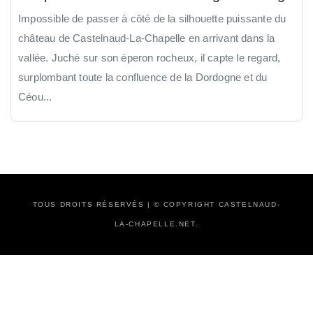
Impossible de passer à côté de la silhouette puissante du
château de Castelnaud-La-Chapelle en arrivant dans la
vallée. Juché sur son éperon rocheux, il capte le regard,
surplombant toute la confluence de la Dordogne et du
Céou...
TOUS DROITS RÉSERVÉS | © COPYRIGHT CASTELNAUD-
LA-CHAPELLE.NET.