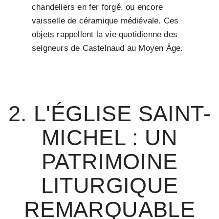
chandeliers en fer forgé, ou encore
vaisselle de céramique médiévale. Ces
objets rappellent la vie quotidienne des
seigneurs de Castelnaud au Moyen Âge.
2. L'ÉGLISE SAINT-
MICHEL : UN
PATRIMOINE
LITURGIQUE
REMARQUABLE