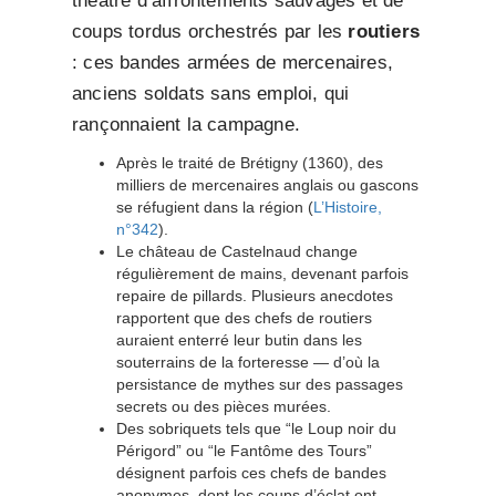
théâtre d’affrontements sauvages et de
coups tordus orchestrés par les
routiers
: ces bandes armées de mercenaires,
anciens soldats sans emploi, qui
rançonnaient la campagne.
Après le traité de Brétigny (1360), des
milliers de mercenaires anglais ou gascons
se réfugient dans la région (
L’Histoire,
n°342
).
Le château de Castelnaud change
régulièrement de mains, devenant parfois
repaire de pillards. Plusieurs anecdotes
rapportent que des chefs de routiers
auraient enterré leur butin dans les
souterrains de la forteresse — d’où la
persistance de mythes sur des passages
secrets ou des pièces murées.
Des sobriquets tels que “le Loup noir du
Périgord” ou “le Fantôme des Tours”
désignent parfois ces chefs de bandes
anonymes, dont les coups d’éclat ont