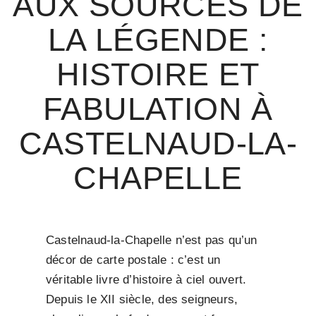
AUX SOURCES DE
LA LÉGENDE :
HISTOIRE ET
FABULATION À
CASTELNAUD-LA-
CHAPELLE
Castelnaud-la-Chapelle n’est pas qu’un
décor de carte postale : c’est un
véritable livre d’histoire à ciel ouvert.
Depuis le XII siècle, des seigneurs,