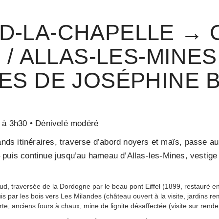
D-LA-CHAPELLE → 
/ ALLAS-LES-MINES
ES DE JOSÉPHINE 
 à 3h30 • Dénivelé modéré
rands itinéraires, traverse d’abord noyers et maïs, passe a
puis continue jusqu’au hameau d’Allas-les-Mines, vestige 
ud, traversée de la Dordogne par le beau pont Eiffel (1899, restauré e
s par les bois vers Les Milandes (château ouvert à la visite, jardins r
rte, anciens fours à chaux, mine de lignite désaffectée (visite sur rend