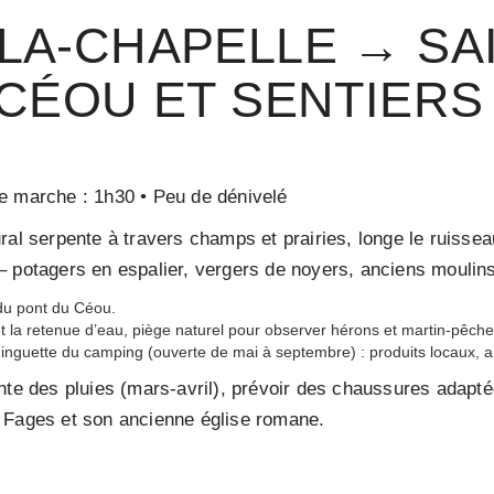
LA-CHAPELLE → SA
 CÉOU ET SENTIER
 marche : 1h30 • Peu de dénivelé
ral serpente à travers champs et prairies, longe le ruisse
– potagers en espalier, vergers de noyers, anciens moulin
 du pont du Céou.
t la retenue d’eau, piège naturel pour observer hérons et martin-pêch
guinguette du camping (ouverte de mai à septembre) : produits locaux, 
nte des pluies (mars-avril), prévoir des chaussures adapté
 Fages et son ancienne église romane.