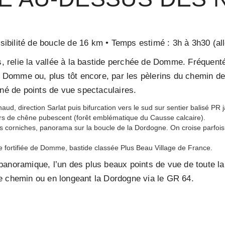
ssibilité de boucle de 16 km • Temps estimé : 3h à 3h30 (all
ts, relie la vallée à la bastide perchée de Domme. Fréquen
Domme ou, plus tôt encore, par les pèlerins du chemin de
nné de points de vue spectaculaires.
ud, direction Sarlat puis bifurcation vers le sud sur sentier balisé PR 
lairs de chêne pubescent (forêt emblématique du Causse calcaire).
s corniches, panorama sur la boucle de la Dordogne. On croise parfois 
ée fortifiée de Domme, bastide classée Plus Beau Village de France.
anoramique, l’un des plus beaux points de vue de toute la
e chemin ou en longeant la Dordogne via le GR 64.