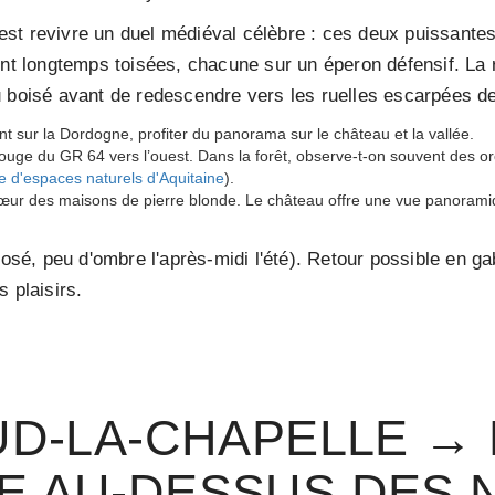
st revivre un duel médiéval célèbre : ces deux puissante
ont longtemps toisées, chacune sur un éperon défensif. La 
u boisé avant de redescendre vers les ruelles escarpées d
nt sur la Dordogne, profiter du panorama sur le château et la vallée.
 rouge du GR 64 vers l’ouest. Dans la forêt, observe-t-on souvent des
e d'espaces naturels d'Aquitaine
).
r des maisons de pierre blonde. Le château offre une vue panoramiq
posé, peu d'ombre l'après-midi l'été). Retour possible en ga
 plaisirs.
D-LA-CHAPELLE → 
E AU-DESSUS DES