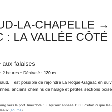
D-LA-CHAPELLE →
 : LA VALLÉE CÔTÉ 
 aux falaises
: 2 heures • Dénivelé :
120 m
naud, il est possible de rejoindre La Roque-Gageac en suiv
nnés, anciens chemins de halage et petites sections bois
ourg vers le port. Anecdote : Jusqu’aux années 1930, c’était ici que le
deaux (
source
).