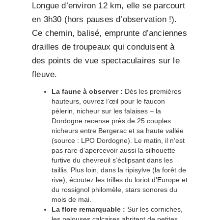
Longue d’environ 12 km, elle se parcourt
en 3h30 (hors pauses d’observation !).
Ce chemin, balisé, emprunte d’anciennes
drailles de troupeaux qui conduisent à
des points de vue spectaculaires sur le
fleuve.
La faune à observer :
Dès les premières
hauteurs, ouvrez l’œil pour le faucon
pèlerin, nicheur sur les falaises – la
Dordogne recense près de 25 couples
nicheurs entre Bergerac et sa haute vallée
(source : LPO Dordogne). Le matin, il n’est
pas rare d’apercevoir aussi la silhouette
furtive du chevreuil s’éclipsant dans les
taillis. Plus loin, dans la ripisylve (la forêt de
rive), écoutez les trilles du loriot d’Europe et
du rossignol philomèle, stars sonores du
mois de mai.
La flore remarquable :
Sur les corniches,
les pelouses calcaires abritent de petites