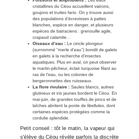
cristallines du Céou accueillent vairons,
goujons et truites fario. On y trouve aussi
des populations d’écrevisses à pattes
blanches, espèce en danger, et plusieurs
espèces de batraciens : grenouille agile,
crapaud calamite…
Oiseaux d’eau :
Le cincle plongeur
(surnommé “merle d’eau”) bondit de galets
en galets à la recherche d’insectes
aquatiques. Plus en aval, on peut observer
le martin-pêcheur, éclair turquoise filant au
ras de l’eau, ou les colonies de
bergeronnettes des ruisseaux.
La flore rivulaire :
Saules blancs, aulnes
glutineux et iris jaunes bordent le Céou. En
mai-juin, de grandes touffes de joncs et de
laîches abritent la ponte de libellules, dont
certaines espèces protégées comme la
cordulie splendide.
Petit conseil : tôt le matin, la vapeur qui
s'élève du Céou révèle parfois la discrète