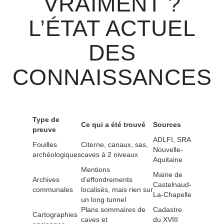
VRAIMENT ?
L’ÉTAT ACTUEL
DES
CONNAISSANCES
Type de
Ce qui a été trouvé
Sources
preuve
ADLFI, SRA
Fouilles
Citerne, canaux, sas,
Nouvelle-
archéologiques
caves à 2 niveaux
Aquitaine
Mentions
Mairie de
Archives
d’effondrements
Castelnaud-
communales
localisés, mais rien sur
La-Chapelle
un long tunnel
Plans sommaires de
Cadastre
Cartographies
caves et
du XVIII